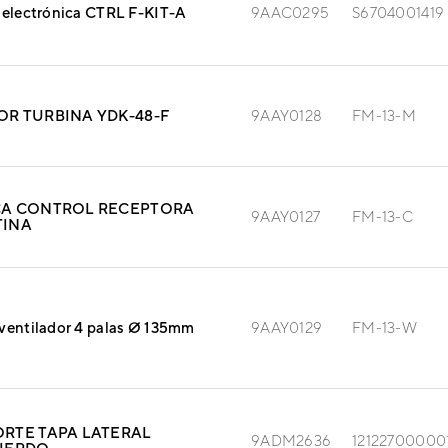
 electrónica CTRL F-KIT-A
9AAC0295
S6704001419
R TURBINA YDK-48-F
9AAY0128
FM-13-M
A CONTROL RECEPTORA
9AAY0127
FM-13-C
TINA
ventilador 4 palas Ø 135mm
9AAY0129
FM-13-W
RTE TAPA LATERAL
9ADM2636
12122700000