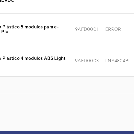
IERDO
 Plástico 5 modulos para e-
9AFD0001
ERROR
 Plu
 Plástico 4 modulos ABS Light
9AFD0003
LNA4804BI