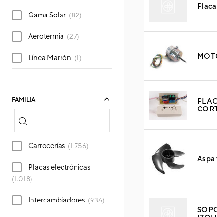
Placa
Gama Solar
(82)
Aerotermia
(27)
MOTO
Línea Marrón
(1)
FAMILIA
PLAC
COR
Carrocerías
(1.756)
Aspa 
Placas electrónicas
(1.018)
Intercambiadores
(936)
SOPO