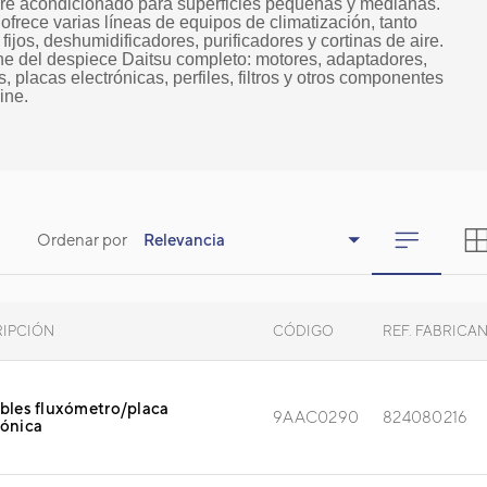
re acondicionado para superficies pequeñas y medianas.
 ofrece varias líneas de equipos de climatización, tanto
fijos, deshumidificadores, purificadores y cortinas de aire.
ne del despiece Daitsu completo: motores, adaptadores,
, placas electrónicas, perfiles, filtros y otros componentes
ine.
Ordenar por
Relevancia
RIPCIÓN
CÓDIGO
REF. FABRICA
ables fluxómetro/placa
9AAC0290
824080216
rónica