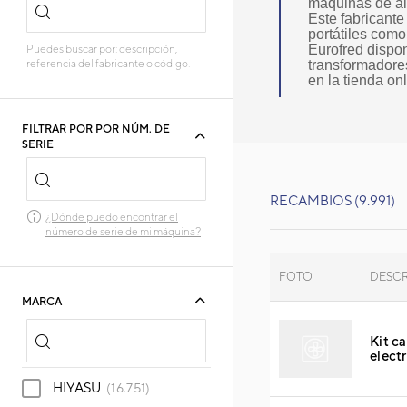
máquinas de ai
Este fabricante
portátiles como 
Eurofred dispo
Puedes buscar por: descripción,
referencia del fabricante o código.
transformadores
en la tienda onl
FILTRAR POR POR NÚM. DE
SERIE
RECAMBIOS (9.991)
¿Dónde puedo encontrar el
número de serie de mi máquina?
FOTO
DESC
MARCA
Kit c
elect
HIYASU
(16.751)