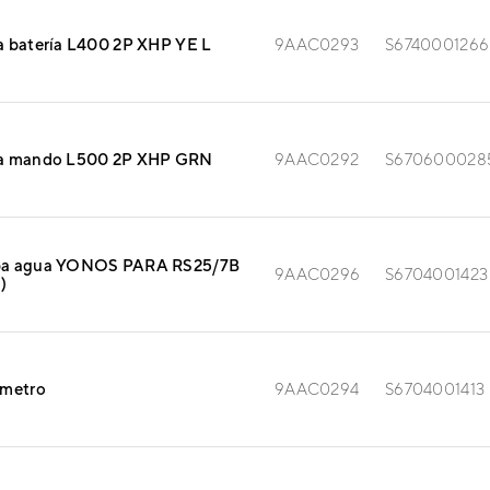
 batería L400 2P XHP YE L
9AAC0293
S6740001266
a mando L500 2P XHP GRN
9AAC0292
S670600028
a agua YONOS PARA RS25/7B
9AAC0296
S6704001423
)
ómetro
9AAC0294
S6704001413