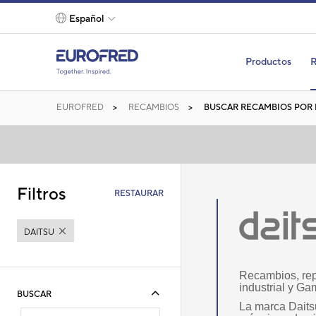
text.skipToContent
text.skipToNavigation
Español
Productos
R
EUROFRED
RECAMBIOS
BUSCAR RECAMBIOS POR
Filtros
RESTAURAR
DAITSU
Recambios, rep
industrial y Ga
BUSCAR
La marca Daitsu