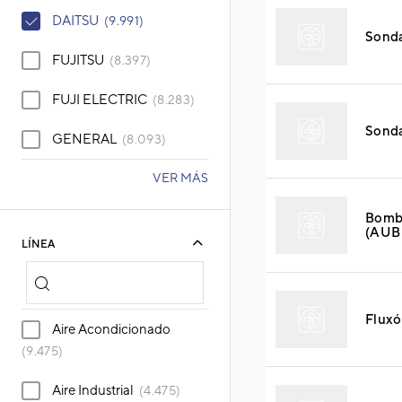
DAITSU
(9.991)
Sonda
FUJITSU
(8.397)
FUJI ELECTRIC
(8.283)
Sond
GENERAL
(8.093)
VER MÁS
Bomb
(AUB 
LÍNEA
Flux
Aire Acondicionado
(9.475)
Aire Industrial
(4.475)