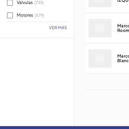
IZQU
Válvulas
(733)
Motores
(579)
Marco
VER MÁS
Room
Marco
Blanc