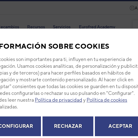
A
ecambios
Recursos
Servicios
Eurofred Academy
FORMACIÓN SOBRE COOKIES
DE AIRE
CALIDAD AMBIENTAL INTERIOR
PURE AIR
3IBS0020
cookies son importantes para ti, influyen en tu experiencia de
gación. Usamos cookies analíticas, de personalización y publicit
pias y de terceros) para hacer perfiles basados en hábitos de
gación y mostrarte contenido personalizado. Al hacer click en
ptar" consientes que todas las cookies se guarden en tu disposi
Puri
edes configurarlas o rechazar su uso pulsando en "Configurar".
500
es leer nuestra
Política de privacidad
y
Política de cookies
alizadas.
Serie
PU
Código
EAN: 8
CONFIGURAR
RECHAZAR
ACEPTAR
Modelo