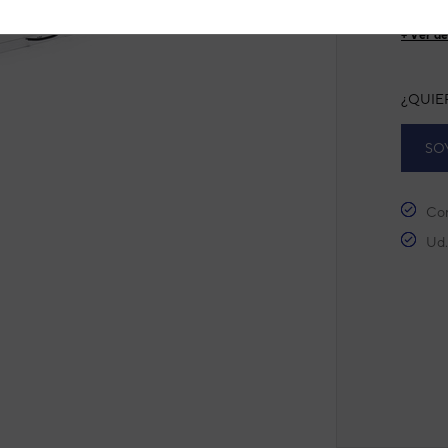
Ref. fab
next
+ Ver de
¿QUIE
SO
Con
Ud.