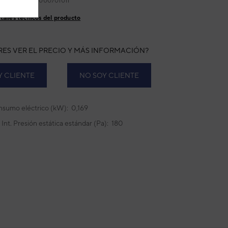
ricante:
2000000701011
talles técnicos del producto
RES VER EL PRECIO Y MÁS INFORMACIÓN?
Y CLIENTE
NO SOY CLIENTE
sumo eléctrico (kW): 0,169
 Int. Presión estática estándar (Pa): 180