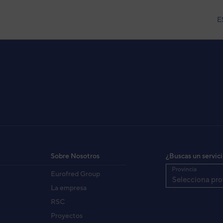
E
ificador Air Control Zonair 3D
C 500
 Air
Sobre Nosotros
¿Buscas un servic
3IBS0020
igo:
Provincia
Eurofred Group
PAC 500
elo:
Selecciona pro
8432884558698
:
La empresa
2000000701011
fabricante:
RSC
Proyectos