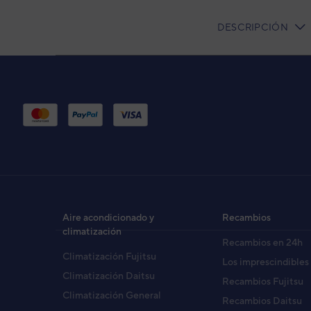
DESCRIPCIÓN
CURRENT
TAB:
Purificador Air Control Zonair 3D PAC 500
Pur
PA
Pure
Aire acondicionado y
Recambios
Cód
climatización
Recambios en 24h
Mod
Climatización Fujitsu
EAN
Los imprescindibles
Ref. 
Climatización Daitsu
Recambios Fujitsu
Climatización General
Recambios Daitsu