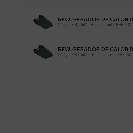
RECUPERADOR DE CALOR D
Pla
Código:
3IRD0601
-
Ref. fabricante:
RHR 200
20
Cód
Ref. 
RECUPERADOR DE CALOR D
Código:
3IRD0600
-
Ref. fabricante:
RHR 150