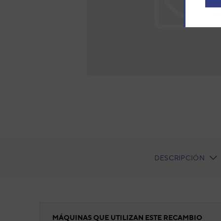
DESCRIPCIÓN
CURRENT
TAB:
Placa de conexión electrónica RHR 200
MÁQUINAS QUE UTILIZAN ESTE RECAMBIO