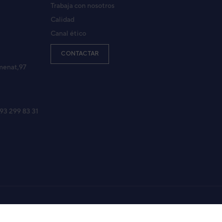
Trabaja con nosotros
Calidad
Canal ético
CONTACTAR
menat,97
 93 299 83 31
Aviso legal
Política de Privacidad
Política de Cookies
Mapa Web