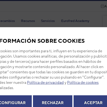
A
ecambios
Recursos
Servicios
Eurofred Academy
FORMACIÓN SOBRE COOKIES
cookies son importantes para ti, influyen en tu experiencia de
gación. Usamos cookies analíticas, de personalización y publicit
Plac
pias y de terceros) para hacer perfiles basados en hábitos de
gación y mostrarte contenido personalizado. Al hacer click en
Código
ptar" consientes que todas las cookies se guarden en tu disposi
Ref. fab
edes configurarlas o rechazar su uso pulsando en "Configurar".
+ Ver de
es leer nuestra
Política de privacidad
y
Política de cookies
alizadas.
PVP -
CONFIGURAR
RECHAZAR
ACEPTAR