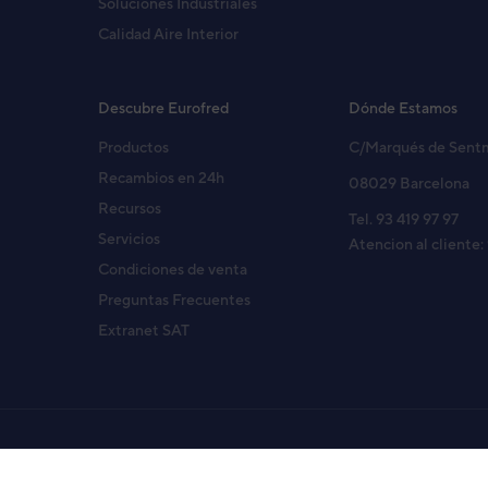
Soluciones Industriales
Calidad Aire Interior
Descubre Eurofred
Dónde Estamos
Productos
C/Marqués de Sent
Recambios en 24h
08029 Barcelona
Recursos
Tel. 93 419 97 97
Servicios
Atencion al cliente:
Condiciones de venta
Preguntas Frecuentes
Extranet SAT
Copyright© 2026 Eurofred S.A