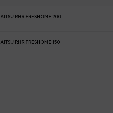
AITSU RHR FRESHOME 200
ca de conexión electrónica RHR
0
9ASB0010
igo:
DFEVO_KITMPER2
fabricante:
AITSU RHR FRESHOME 150