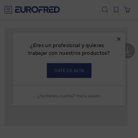
text.skipToContent
text.skipToNavigation
¿Eres un profesional y quieres
trabajar con nuestros productos?
DATE DE ALTA
¿Ya tienes cuenta?
Inicia sesión