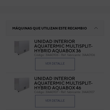
Pie ajustable articulado ESSENTRA 66178
MÁQUINAS QUE UTILIZAN ESTE RECAMBIO
UNIDAD INTERIOR
AQUATERMIC MULTISPLIT-
Pie
HYBRID AQUABOX 36
661
Código:
3IAA0106
-
Ref. fabricante:
3IAA0106
Cód
VER DETALLE
Ref. 
UNIDAD INTERIOR
AQUATERMIC MULTISPLIT-
HYBRID AQUABOX 46
Código:
3IAA0107
-
Ref. fabricante:
3IAA0107
VER DETALLE