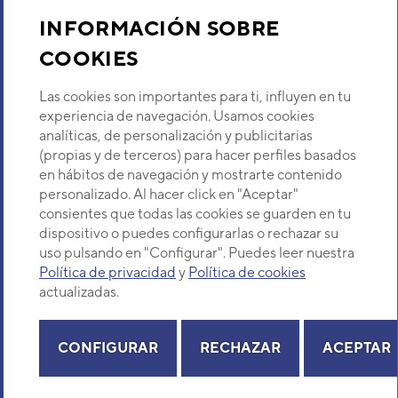
Sobre Nosotros
INFORMACIÓN SOBRE
COOKIES
Descubre Eurofred
Las cookies son importantes para ti, influyen en tu
Dónde Estamos
experiencia de navegación. Usamos cookies
analíticas, de personalización y publicitarias
(propias y de terceros) para hacer perfiles basados
¿Buscas un servicio técnico?
en hábitos de navegación y mostrarte contenido
Provincia
personalizado. Al hacer click en "Aceptar"
Selecciona provincia
consientes que todas las cookies se guarden en tu
dispositivo o puedes configurarlas o rechazar su
uso pulsando en "Configurar". Puedes leer nuestra
Política de privacidad
y
Política de cookies
actualizadas.
Copyright© 2026 Eurofred S.A
Aviso legal
Política de Privacidad
Política de Cookies
Mapa Web
CONFIGURAR
RECHAZAR
ACEPTAR