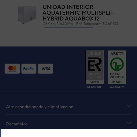
UNIDAD INTERIOR
AQUATERMIC MULTISPLIT-
HYBRID AQUABOX 12
Código:
3IAA0104
-
Ref. fabricante:
3IAA0104
VER DETALLE
UNIDAD INTERIOR
AQUATERMIC MULTISPLIT-
HYBRID AQUABOX 18
Código:
3IAA0105
-
Ref. fabricante:
3IAA0105
VER DETALLE
Aire acondicionado y climatización
Recambios