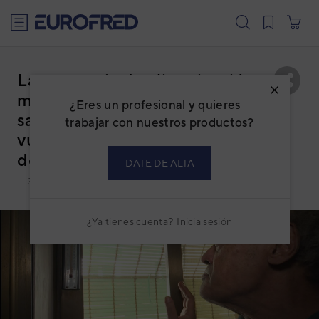
text.skipToContent
text.skipToNavigation
La presencia de climatización
mejora el bienestar y protege la
¿Eres un profesional y quieres
salud de personas mayores
trabajar con nuestros productos?
vulnerables, según un estudio
de IS Global Barcelona
DATE DE ALTA
-
30 OCT, 2024
¿Ya tienes cuenta?
Inicia sesión