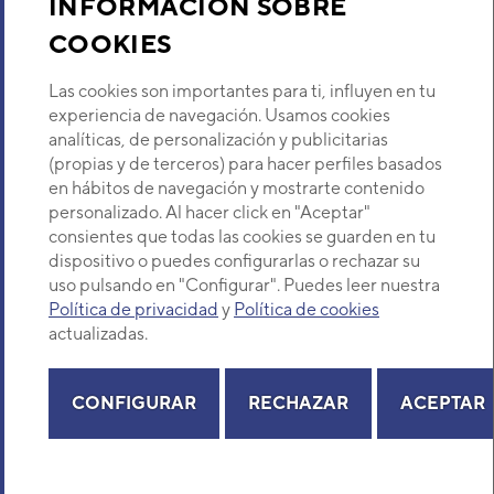
INFORMACIÓN SOBRE
COOKIES
Descubre Eurofred
Las cookies son importantes para ti, influyen en tu
Dónde Estamos
experiencia de navegación. Usamos cookies
analíticas, de personalización y publicitarias
(propias y de terceros) para hacer perfiles basados
¿Buscas un servicio técnico?
en hábitos de navegación y mostrarte contenido
Provincia
personalizado. Al hacer click en "Aceptar"
Selecciona provincia
consientes que todas las cookies se guarden en tu
dispositivo o puedes configurarlas o rechazar su
uso pulsando en "Configurar". Puedes leer nuestra
Política de privacidad
y
Política de cookies
actualizadas.
Copyright© 2026 Eurofred S.A
Aviso legal
Política de Privacidad
Política de Cookies
Mapa Web
CONFIGURAR
RECHAZAR
ACEPTAR