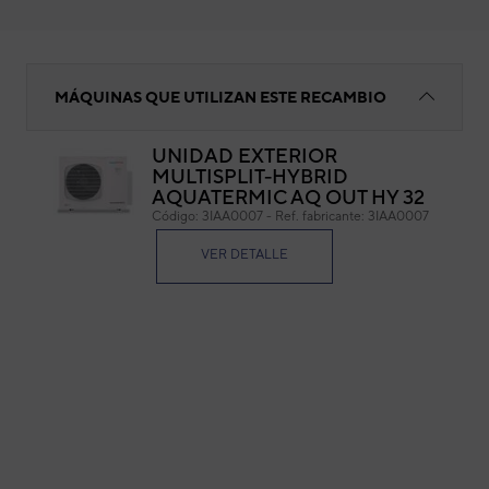
KIT SONDAS
MÁQUINAS QUE UTILIZAN ESTE RECAMBIO
UNIDAD EXTERIOR
MULTISPLIT-HYBRID
KI
AQUATERMIC AQ OUT HY 32
Código:
3IAA0007
-
Ref. fabricante:
3IAA0007
Cód
Ref. 
VER DETALLE