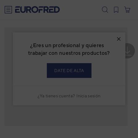
text.skipToContent
text.skipToNavigation
¿Eres un profesional y quieres
trabajar con nuestros productos?
DATE DE ALTA
¿Ya tienes cuenta?
Inicia sesión