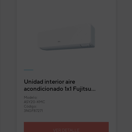
Unidad interior aire
acondicionado 1x1 Fujitsu
ASY20-KMC split pared
Modelo:
Inverter con Wi-Fi integrado
ASY20-KMC
Código:
3NGF87271
VER DETALLE