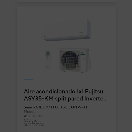
Aire acondicionado 1x1 Fujitsu
ASY35-KM split pared Inverter
con Wi-Fi incluido
Serie
PARED KM FUJITSU CON WI-FI
Modelo:
ASY35-KM
Código:
3NGF97330