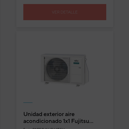
VER DETALLE
Unidad exterior aire
acondicionado 1x1 Fujitsu
ASY40-KJ split pared Inverter