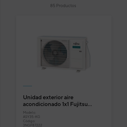
85 Productos
Unidad exterior aire
acondicionado 1x1 Fujitsu
ASY35-KG split pared Inverter
Modelo:
ASY35-KG
Código:
3NGF87222