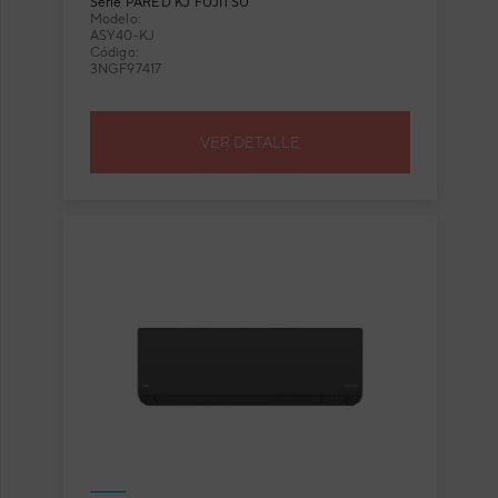
Serie
PARED KJ FUJITSU
Modelo:
ASY40-KJ
Código:
3NGF97417
VER DETALLE