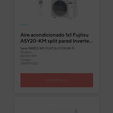
Aire acondicionado 1x1 Fujitsu
ASY20-KM split pared Inverter
con Wi-Fi incluido
Serie
PARED KM FUJITSU CON WI-FI
Modelo:
ASY20-KM
Código:
3NGF97320
VER DETALLE