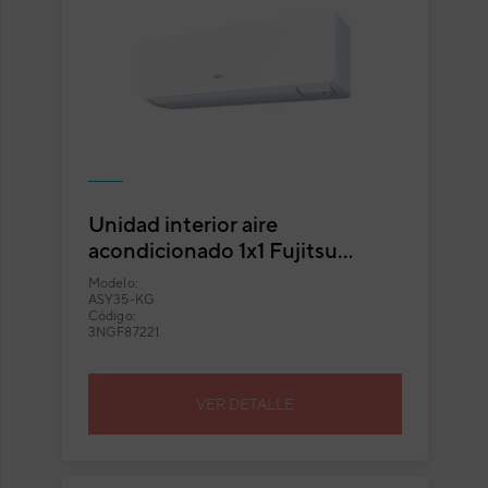
Unidad interior aire
acondicionado 1x1 Fujitsu
ASY35-KG split pared Inverter
Modelo:
con Wi-Fi integrado
ASY35-KG
Código:
3NGF87221
VER DETALLE