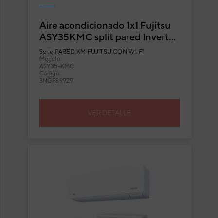
Aire acondicionado 1x1 Fujitsu
ASY35KMC split pared Inverter
con Wi-Fi incluido
Serie
PARED KM FUJITSU CON WI-FI
Modelo:
ASY35-KMC
Código:
3NGF89929
VER DETALLE