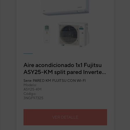
Aire acondicionado 1x1 Fujitsu
ASY25-KM split pared Inverter
con Wi-Fi incluido
Serie
PARED KM FUJITSU CON WI-FI
Modelo:
ASY25-KM
Código:
3NGF97325
VER DETALLE