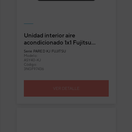
Unidad interior aire
acondicionado 1x1 Fujitsu
ASY40-KJ split pared Inverter
Serie
PARED KJ FUJITSU
negra
Modelo:
ASY40-KJ
Código:
3NGF97436
VER DETALLE