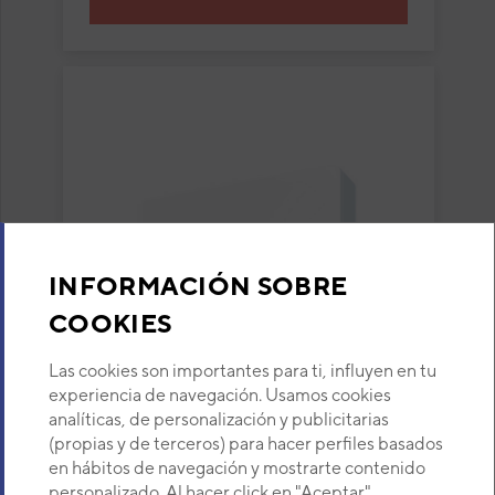
INFORMACIÓN SOBRE
COOKIES
Las cookies son importantes para ti, influyen en tu
Unidad interior aire
experiencia de navegación. Usamos cookies
acondicionado 1x1 Fujitsu
analíticas, de personalización y publicitarias
ASY25-KMC split pared
(propias y de terceros) para hacer perfiles basados
Modelo:
Inverter con Wi-Fi integrado
ASY25-KMC
en hábitos de navegación y mostrarte contenido
Código:
personalizado. Al hacer click en "Aceptar"
3NGF87276