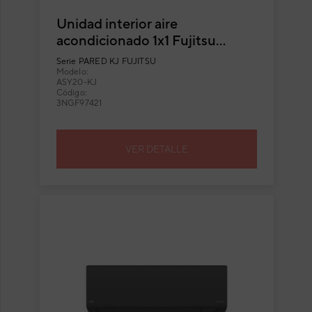
Unidad interior aire
acondicionado 1x1 Fujitsu
ASY20-KJ split pared Inverter
Serie
PARED KJ FUJITSU
negra
Modelo:
ASY20-KJ
Código:
3NGF97421
VER DETALLE