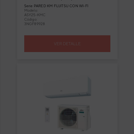
con Wi-Fi incluido
Serie
PARED KM FUJITSU CON WI-FI
Modelo:
ASY25-KMC
Código:
3NGF89928
VER DETALLE