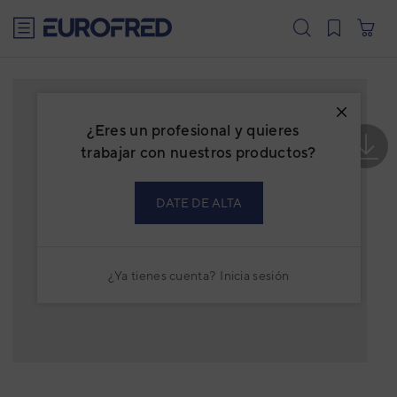
text.skipToContent
text.skipToNavigation
¿Eres un profesional y quieres
trabajar con nuestros productos?
DATE DE ALTA
¿Ya tienes cuenta?
Inicia sesión