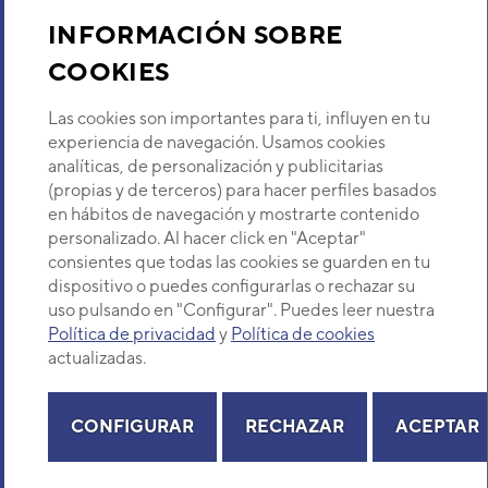
Sobre Nosotros
INFORMACIÓN SOBRE
COOKIES
Descubre Eurofred
Las cookies son importantes para ti, influyen en tu
Dónde Estamos
experiencia de navegación. Usamos cookies
analíticas, de personalización y publicitarias
(propias y de terceros) para hacer perfiles basados
¿Buscas un servicio técnico?
en hábitos de navegación y mostrarte contenido
Provincia
personalizado. Al hacer click en "Aceptar"
Selecciona provincia
consientes que todas las cookies se guarden en tu
dispositivo o puedes configurarlas o rechazar su
uso pulsando en "Configurar". Puedes leer nuestra
Política de privacidad
y
Política de cookies
actualizadas.
Copyright© 2026 Eurofred S.A
Aviso legal
Política de Privacidad
Política de Cookies
Mapa Web
CONFIGURAR
RECHAZAR
ACEPTAR