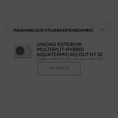
CONDENSADOR FRIGORÍFICO
MÁQUINAS QUE UTILIZAN ESTE RECAMBIO
UNIDAD EXTERIOR
MULTISPLIT-HYBRID
CO
AQUATERMIC AQ OUT HY 32
Código:
3IAA0007
-
Ref. fabricante:
3IAA0007
Cód
Ref. 
VER DETALLE