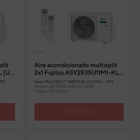
lit
Aire acondicionado multisplit
 (U.
2x1 Fujitsu ASY2535U11MI-KL
o
(U. Ext. 40) con Wi-Fi incluido
ITS
Serie
MULTISPLIT PARED KL FUJITSU - KITS
Modelo:
ASY2535U11MI-KL UE40
Código:
3NGF0161
VER DETALLE