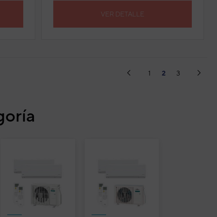
VER DETALLE
(current)
1
2
3
goría