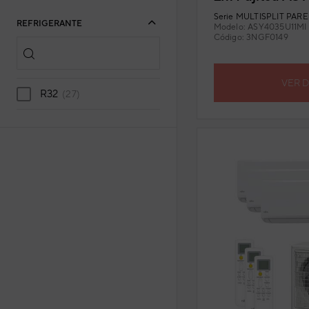
KN/M (U. Ext. 7
Serie
MULTISPLIT PARED
REFRIGERANTE
incluido
Modelo:
ASY4035U11MI
Código:
3NGF0149
VER 
R32
(27)