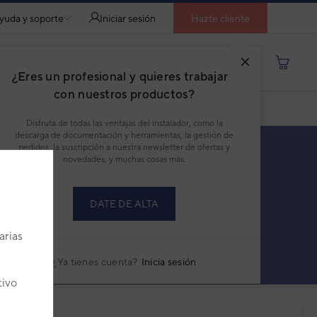
yuda y soporte
Iniciar sesión
Hazte cliente
Buscar por producto, modelo...
¿Eres un profesional y quieres trabajar
con nuestros productos?
Disfruta de todas las ventajas del instalador, como la
descarga de documentación y herramientas, la gestión de
pedidos, la suscripción a nuestra newsletter de ofertas y
novedades, y muchas cosas más.
DATE DE ALTA
PRODUCTOS
SERIES
arias
¿Ya tienes cuenta?
Inicia sesión
tivo