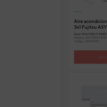
Aire acondicion
3x1 Fujitsu A
(U. Ext. 50) co
Serie
MULTISPLIT PARED
Modelo:
ASY3525U3MI
Código:
3NGF0151
VER 