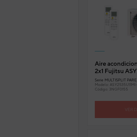
Aire acondicion
2x1 Fujitsu A
(U. Ext. 40) co
Serie
MULTISPLIT PARED
Modelo:
ASY2535U11MI
Código:
3NGF0155
VER 