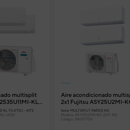
ado multisplit
Aire acondicionado multisp
SY2535U11MI-KL
2x1 Fujitsu ASY25U2MI-
n Wi-Fi incluido
(EXT.40)
 KL FUJITSU - KITS
Serie
MULTISPLIT PARED KG
-KL UE50
Modelo:
ASY25U2MI-KG (EXT.40)
Código:
3NGF7755