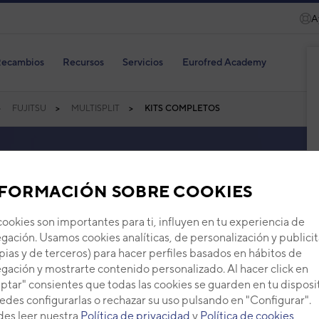
A
ecambios
Recursos
Servicios
Eurofred Academy
FUJITSU
MULTISPLIT
KITS COMPLETOS
ujitsu
FORMACIÓN SOBRE COOKIES
el kit multisplit de Fujitsu. Estos kits incluyen multisplits
cookies son importantes para ti, influyen en tu experiencia de
a. ¡Todo lo que necesitas para tu hogar/espacio de
gación. Usamos cookies analíticas, de personalización y publicit
pias y de terceros) para hacer perfiles basados en hábitos de
gación y mostrarte contenido personalizado. Al hacer click en
ptar" consientes que todas las cookies se guarden en tu disposi
edes configurarlas o rechazar su uso pulsando en "Configurar".
es leer nuestra
Política de privacidad
y
Política de cookies