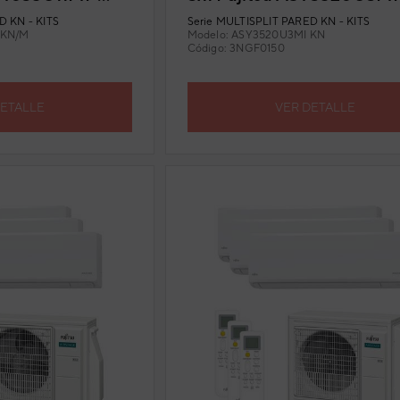
1) con Wi-Fi
(U. Ext. 50) con Wi-Fi incl
 KN - KITS
Serie
MULTISPLIT PARED KN - KITS
 KN/M
Modelo:
ASY3520U3MI KN
Código:
3NGF0150
DETALLE
VER DETALLE