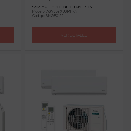
uido
(U. Ext. 71) con Wi-Fi incluido
Serie
MULTISPLIT PARED KN - KITS
Modelo:
ASY3520U3MI KN
Código:
3NGF0152
VER DETALLE