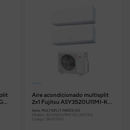
lit
Aire acondicionado multisplit
KG
2x1 Fujitsu ASY3520U11MI-KG
(EXT.50)
Serie
MULTISPLIT PARED KG
Modelo:
ASY3520U11MI-KG (EXT.50)
Código:
3NGF7760