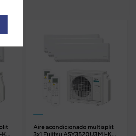
lit
Aire acondicionado multisplit
I-KN
3x1 Fujitsu ASY3520U3MI-KN