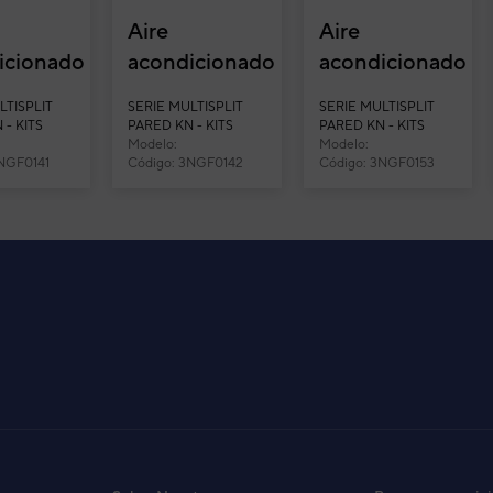
Aire
Aire
icionado
acondicionado
acondicionado
plit 2x1
multisplit 2x1
multisplit 3x1
LTISPLIT
SERIE MULTISPLIT
SERIE MULTISPLIT
u
Fujitsu
Fujitsu
 - KITS
PARED KN - KITS
PARED KN - KITS
Modelo:
Modelo:
25U11MI-
ASY3520U11MI-
ASY3525U3MI-
11MI KN
3NGF0141
ASY3520U11MI KN
Código: 3NGF0142
ASY3525U3MI KN
Código: 3NGF0153
 Ext.
KN (U. Ext.
KN (U. Ext. 71)
50)...
...