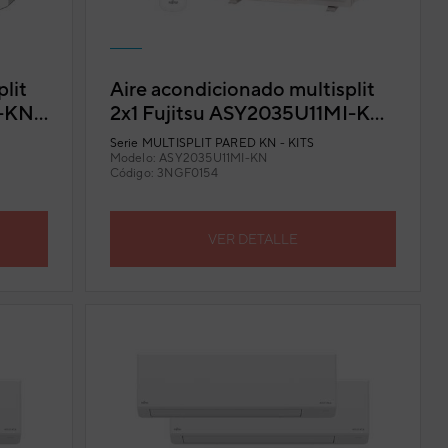
lit
Aire acondicionado multisplit
I-KN
2x1 Fujitsu ASY2035U11MI-KN
ido
(U. Ext. 40) con Wi-Fi incluido
Serie
MULTISPLIT PARED KN - KITS
Modelo:
ASY2035U11MI-KN
Código:
3NGF0154
VER DETALLE