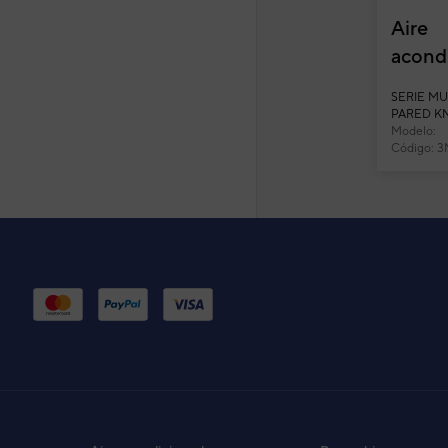
Aire
acond
multis
SERIE MU
Fujits
PARED KN
Modelo:
ASY35
ASY3525U
Código: 
KN (U.
50)...