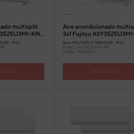
ado multisplit
Aire acondicionado multisp
SY3525U3MI-KN
3x1 Fujitsu ASY3525U3M
n Wi-Fi incluido
(U. Ext. 71) con Wi-Fi inclu
 KN - KITS
Serie
MULTISPLIT PARED KN - KITS
 KN
Modelo:
ASY3525U3MI KN
Código:
3NGF0153
DETALLE
VER DETALLE