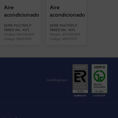
Aire
Aire
acondicionado
acondicionado
multisplit 2x1
multisplit 2x1
SERIE MULTISPLIT
SERIE MULTISPLIT
Fujitsu
Fujitsu
PARED KN - KITS
PARED KN - KITS
Modelo: ASY35U2MI
Modelo: ASY25U2MI
ASY35U2MI-
ASY25U2MI-
KN
Código: 3NGF0143
KN UE40
Código: 3NGF0137
KN (U. Ext.
KN (U. Ext.
50) co...
40) co...
Certificado por