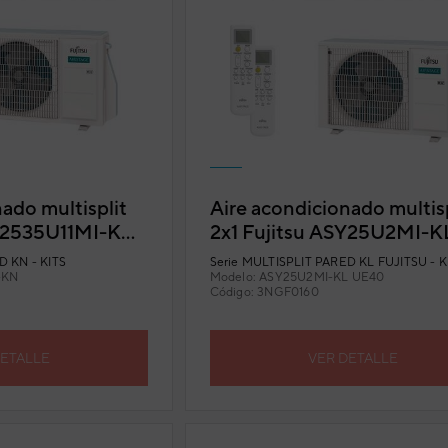
ado multisplit
Aire acondicionado multisp
SY2535U11MI-KN
2x1 Fujitsu ASY25U2MI-KL
n Wi-Fi incluido
Ext. 40) con Wi-Fi incluid
 KN - KITS
Serie
MULTISPLIT PARED KL FUJITSU - K
-KN
Modelo:
ASY25U2MI-KL UE40
Código:
3NGF0160
DETALLE
VER DETALLE