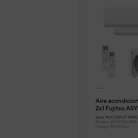
Aire acondicion
2x1 Fujitsu A
(U. Ext. 50) co
Serie
MULTISPLIT PARED
Modelo:
ASY2535U11MI
Código:
3NGF0162