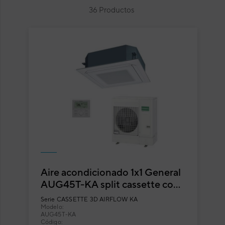
36 Productos
Aire acondicionado 1x1 General
AUG45T-KA split cassette con
flujo circular
Serie
CASSETTE 3D AIRFLOW KA
Modelo:
AUG45T-KA
Código: