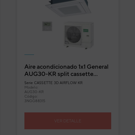
Aire acondicionado 1x1 General
AUG30-KR split cassette
Inverter blanco con flujo
Serie
CASSETTE 3D AIRFLOW KR
circular
Modelo:
AUG30-KR
Código:
3NGG88315
VER DETALLE