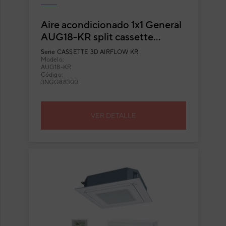
Aire acondicionado 1x1 General
AUG18-KR split cassette
Inverter blanco con flujo
Serie
CASSETTE 3D AIRFLOW KR
circular
Modelo:
AUG18-KR
Código:
3NGG88300
VER DETALLE