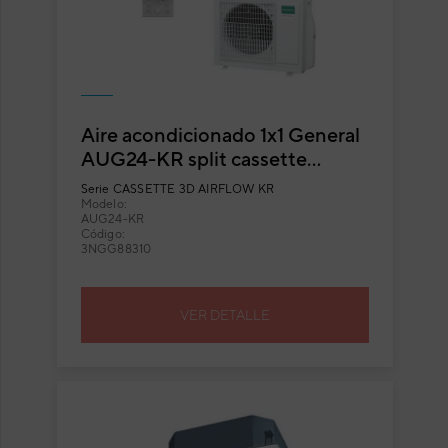
Aire acondicionado 1x1 General
AUG24-KR split cassette
Inverter blanco con flujo
Serie
CASSETTE 3D AIRFLOW KR
circular
Modelo:
AUG24-KR
Código:
3NGG88310
VER DETALLE