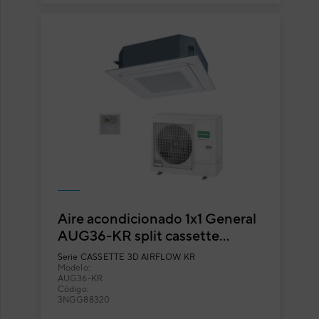
Aire acondicionado 1x1 General
AUG36-KR split cassette
Inverter blanco con flujo
Serie
CASSETTE 3D AIRFLOW KR
circular
Modelo:
AUG36-KR
Código:
3NGG88320