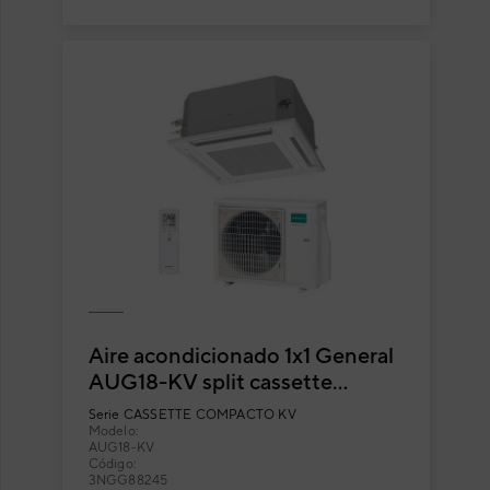
Aire acondicionado 1x1 General
AUG18-KV split cassette
compacto
Serie
CASSETTE COMPACTO KV
Modelo:
AUG18-KV
Código:
3NGG88245