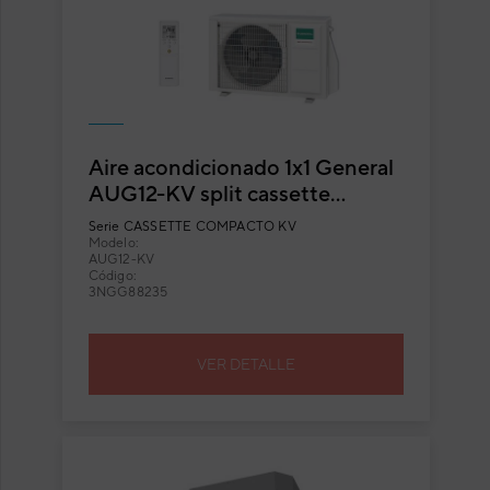
Aire acondicionado 1x1 General
AUG12-KV split cassette
compacto
Serie
CASSETTE COMPACTO KV
Modelo:
AUG12-KV
Código:
3NGG88235
VER DETALLE