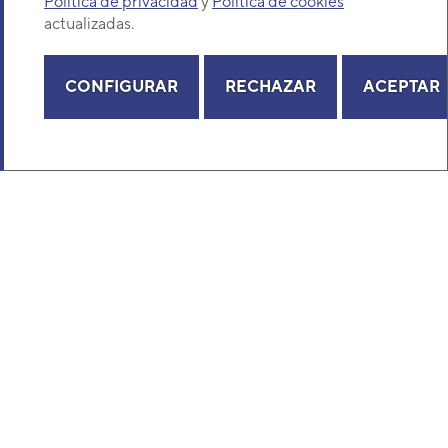
Política de privacidad
y
Política de cookies
actualizadas.
CONFIGURAR
RECHAZAR
ACEPTAR
Aire acondicionado 1x1 General AUG24-
KA split cassette Inverter
SERIE CASSETTE COMPACTO ECO KA
Modelo: AUG24-KA
Código: 3NGG88525