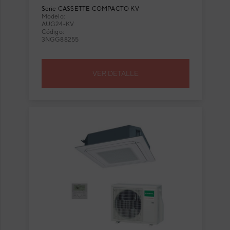
compacto
Serie
CASSETTE COMPACTO KV
Modelo:
AUG24-KV
Código:
3NGG88255
VER DETALLE