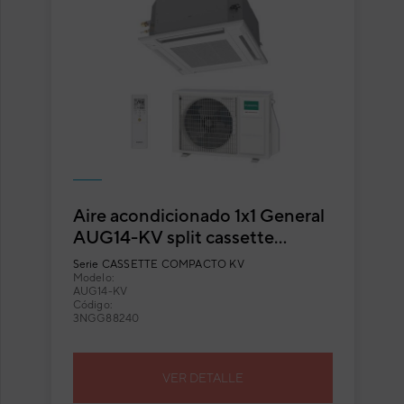
Aire acondicionado 1x1 General
AUG14-KV split cassette
compacto
Serie
CASSETTE COMPACTO KV
Modelo:
AUG14-KV
Código:
3NGG88240
VER DETALLE