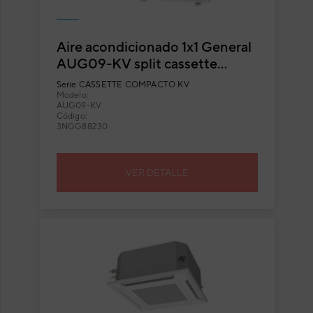
Aire acondicionado 1x1 General
AUG09-KV split cassette
compacto
Serie
CASSETTE COMPACTO KV
Modelo:
AUG09-KV
Código:
3NGG88230
VER DETALLE