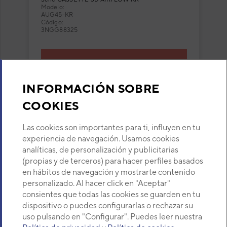
circular
Modelo:
AUG45-KR
Código:
3NGG88325
VER DETALLE
INFORMACIÓN SOBRE
COOKIES
(current)
1
2
3
Las cookies son importantes para ti, influyen en tu
experiencia de navegación. Usamos cookies
analíticas, de personalización y publicitarias
(propias y de terceros) para hacer perfiles basados
Los más populares en esta categoría
en hábitos de navegación y mostrarte contenido
personalizado. Al hacer click en "Aceptar"
consientes que todas las cookies se guarden en tu
dispositivo o puedes configurarlas o rechazar su
uso pulsando en "Configurar". Puedes leer nuestra