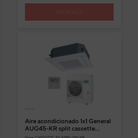
VER DETALLE
Aire acondicionado 1x1 General
AUG45-KR split cassette
Inverter blanco con flujo
Serie
CASSETTE 3D AIRFLOW KR