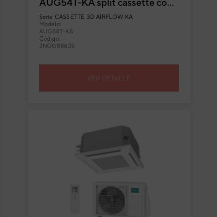
AUG54T-KA split cassette con
flujo circular
Serie
CASSETTE 3D AIRFLOW KA
Modelo:
AUG54T-KA
Código:
3NGG88605
VER DETALLE