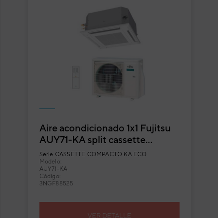
Aire acondicionado 1x1 Fujitsu
AUY71-KA split cassette
Inverter
Serie
CASSETTE COMPACTO KA ECO
Modelo:
AUY71-KA
Código:
3NGF88525
VER DETALLE