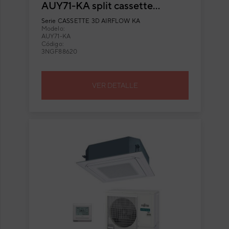
AUY71-KA split cassette
Inverter con flujo circular
Serie
CASSETTE 3D AIRFLOW KA
Modelo:
AUY71-KA
Código:
3NGF88620
VER DETALLE