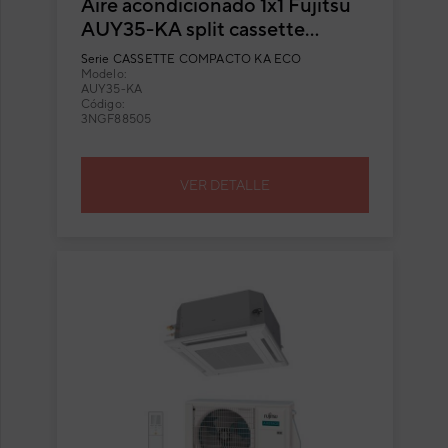
Aire acondicionado 1x1 Fujitsu
AUY35-KA split cassette
Inverter
Serie
CASSETTE COMPACTO KA ECO
Modelo:
AUY35-KA
Código:
3NGF88505
VER DETALLE