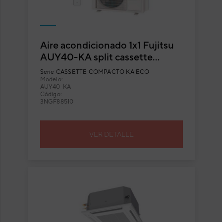
Aire acondicionado 1x1 Fujitsu
AUY40-KA split cassette
Inverter
Serie
CASSETTE COMPACTO KA ECO
Modelo:
AUY40-KA
Código:
3NGF88510
VER DETALLE