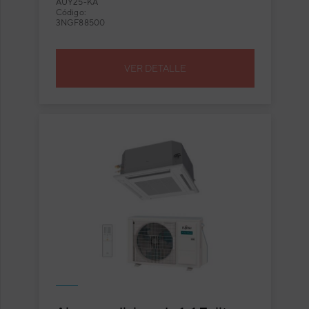
AUY25-KA
Código:
3NGF88500
VER DETALLE