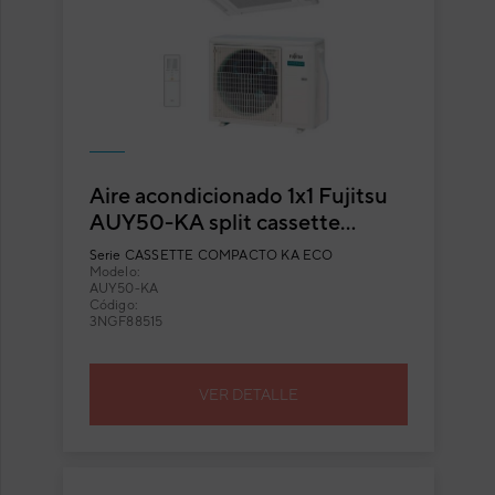
Aire acondicionado 1x1 Fujitsu
AUY50-KA split cassette
Inverter
Serie
CASSETTE COMPACTO KA ECO
Modelo:
AUY50-KA
Código:
3NGF88515
VER DETALLE