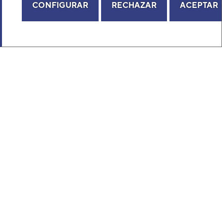
CONFIGURAR
RECHAZAR
ACEPTAR
Aire acondicionado 1x1 Fujitsu AUY71-KA
split cassette Inverter
SERIE CASSETTE COMPACTO KA ECO
Modelo: AUY71-KA
Código: 3NGF88525