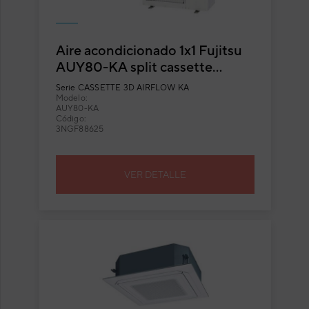
Aire acondicionado 1x1 Fujitsu
AUY80-KA split cassette
Inverter con flujo circular
Serie
CASSETTE 3D AIRFLOW KA
Modelo:
AUY80-KA
Código:
3NGF88625
VER DETALLE