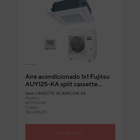
Aire acondicionado 1x1 Fujitsu
AUY125-KA split cassette
Inverter con flujo circular
Serie
CASSETTE 3D AIRFLOW KA
Modelo:
AUY125-KA
Código:
3NGF88635
VER DETALLE