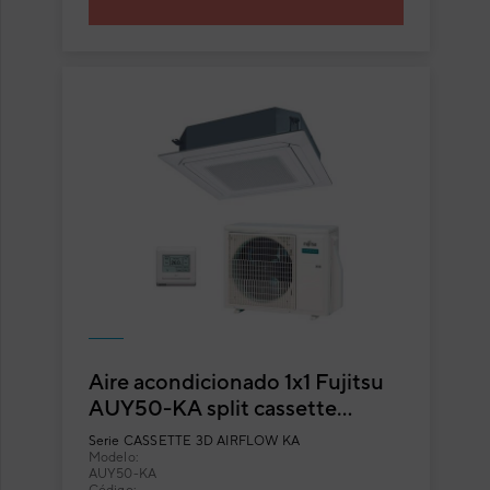
Aire acondicionado 1x1 Fujitsu
AUY50-KA split cassette
Inverter con flujo circular
Serie
CASSETTE 3D AIRFLOW KA
Modelo:
AUY50-KA