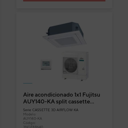
Aire acondicionado 1x1 Fujitsu
AUY140-KA split cassette
Inverter con flujo circular
Serie
CASSETTE 3D AIRFLOW KA
Modelo:
AUY140-KA
Código:
3NGF88640