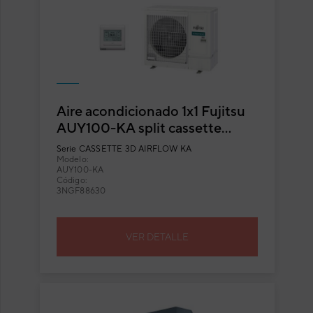
Aire acondicionado 1x1 Fujitsu
AUY100-KA split cassette
Inverter con flujo circular
Serie
CASSETTE 3D AIRFLOW KA
Modelo:
AUY100-KA
Código:
3NGF88630
VER DETALLE