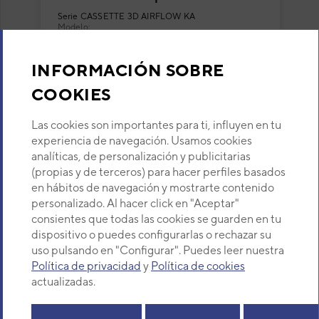
Inverter con flujo circular
Serie
CASSETTE 3D AIRFLOW KA
Modelo:
AUY100T-KA
Código:
3NGF88645
INFORMACIÓN SOBRE
COOKIES
VER DETALLE
Las cookies son importantes para ti, influyen en tu
experiencia de navegación. Usamos cookies
analíticas, de personalización y publicitarias
(propias y de terceros) para hacer perfiles basados
en hábitos de navegación y mostrarte contenido
(current)
1
2
3
personalizado. Al hacer click en "Aceptar"
consientes que todas las cookies se guarden en tu
dispositivo o puedes configurarlas o rechazar su
Los más populares en esta categoría
uso pulsando en "Configurar". Puedes leer nuestra
Política de privacidad
y
Política de cookies
actualizadas.