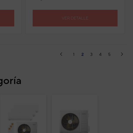
VER DETALLE
(current)
1
2
3
4
5
goría