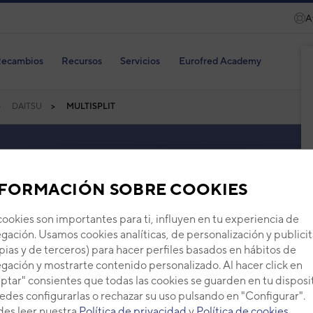
A
ecambios
Recursos
Servicios
Eurofred Academy
DAITSU
MULTISPLIT
u
FORMACIÓN SOBRE COOKIES
split Daitsu son ideales para controlar la temperatura de
ior. Estos sistemas de climatización Multisplit de Daitsu
cookies son importantes para ti, influyen en tu experiencia de
s elegantes diseños y su capacidad de cubrir más
gación. Usamos cookies analíticas, de personalización y publicit
mpresa.
pias y de terceros) para hacer perfiles basados en hábitos de
gación y mostrarte contenido personalizado. Al hacer click en
ptar" consientes que todas las cookies se guarden en tu disposi
edes configurarlas o rechazar su uso pulsando en "Configurar".
es leer nuestra
Política de privacidad
y
Política de cookies