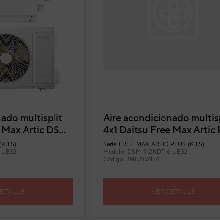
ado multisplit
Aire acondicionado multisp
e Max Artic DSM-
4x1 Daitsu Free Max Artic 
2
DSM-912KDT-6 UE32
KITS)
Serie
FREE MAX ARTIC PLUS (KITS)
 UE32
Modelo:
DSM-912KDT-6 UE32
Código:
3NDA02174
DETALLE
VER DETALLE