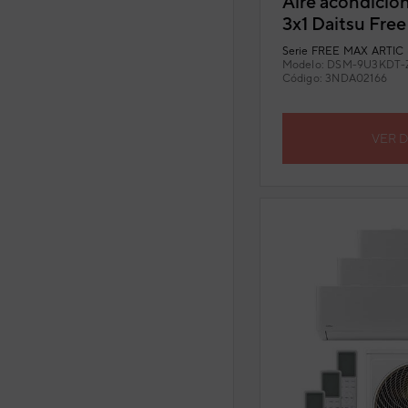
Aire acondicion
3x1 Daitsu Fre
9U3KDT-Z UE2
Serie
FREE MAX ARTIC (
Modelo:
DSM-9U3KDT-Z
Código:
3NDA02166
VER 