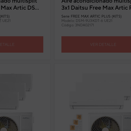
ado multisplit
Aire acondicionado multisp
e Max Artic DSM-
3x1 Daitsu Free Max Artic 
1
DSM-9U3KDT-6 UE21
KITS)
Serie
FREE MAX ARTIC PLUS (KITS)
 UE21
Modelo:
DSM-9U3KDT-6 UE21
Código:
3NDA02171
DETALLE
VER DETALLE