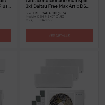
lit
Aire acondicionado multisplit
Plus
3x1 Daitsu Free Max Artic DSM-
912KDT-Z UE21
Serie
FREE MAX ARTIC (KITS)
Modelo:
DSM-912KDT-Z UE21
Código:
3NDA02167
VER DETALLE