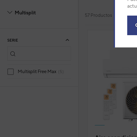
actu
Multisplit
57 Productos
Orde
SERIE
Multisplit Free Max
(5)