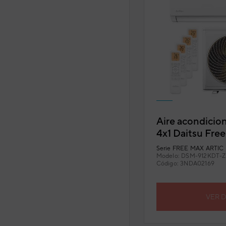
Aire acondicion
4x1 Daitsu Fre
912KDT-Z UE3
Serie
FREE MAX ARTIC (
Modelo:
DSM-912KDT-Z
Código:
3NDA02169
VER 