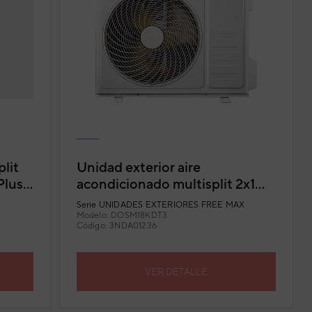
lit
Unidad exterior aire
Plus
acondicionado multisplit 2x1
Daitsu Free Max DOSM-
Serie
UNIDADES EXTERIORES FREE MAX
18KDT-3
Modelo:
DOSM18KDT3
Código:
3NDA01236
VER DETALLE