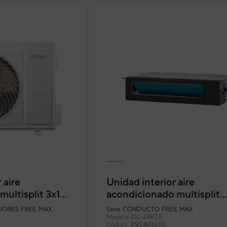
 aire
Unidad interior aire
ultisplit 3x1
acondicionado multisplit
ax DOSM-
conductos Daitsu Free Ma
IORES FREE MAX
Serie
CONDUCTO FREE MAX
DC-24KTP
Modelo:
DC-24KTP
Código:
3NDA01600