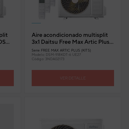
lit
Aire acondicionado multisplit
 DSM-
3x1 Daitsu Free Max Artic Plus
DSM-918KDT-6 UE27
Serie
FREE MAX ARTIC PLUS (KITS)
Modelo:
DSM-918KDT-6 UE27
Código:
3NDA02173
VER DETALLE