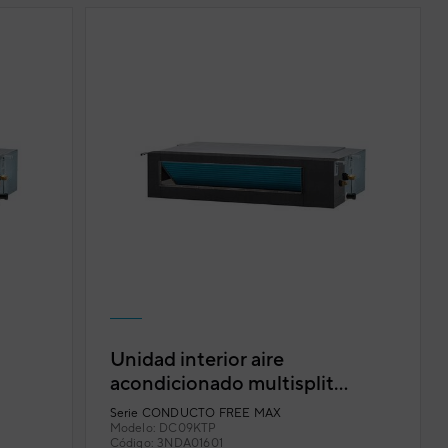
Unidad interior aire
acondicionado multisplit
x
conductos Daitsu Free Max
Serie
CONDUCTO FREE MAX
DC-9KTP
Modelo:
DC09KTP
Código:
3NDA01601