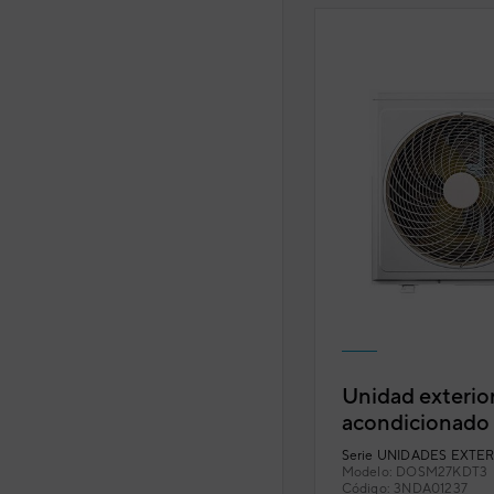
Unidad exterior
acondicionado m
Daitsu Free M
Serie
UNIDADES EXTER
27KDT-3
Modelo:
DOSM27KDT3
Código:
3NDA01237