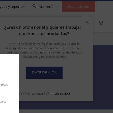
yuda y soporte
Iniciar sesión
Hazte cliente
Buscar por producto, modelo...
¿Eres un profesional y quieres trabajar
con nuestros productos?
Disfruta de todas las ventajas del instalador, como la
descarga de documentación y herramientas, la gestión de
pedidos, la suscripción a nuestra newsletter de ofertas y
novedades, y muchas cosas más.
DATE DE ALTA
PRODUCTOS
SERIES
arias
¿Ya tienes cuenta?
Inicia sesión
tivo