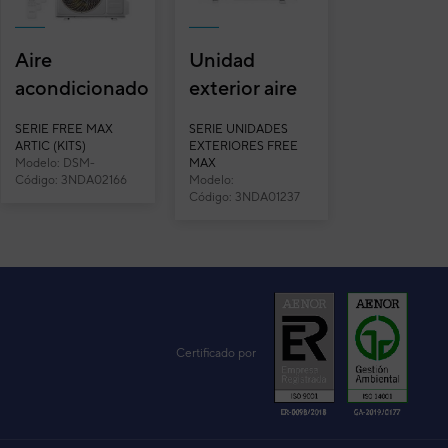
Aire
Unidad
acondicionado
exterior aire
multisplit 3x1
acondicionado
SERIE FREE MAX
SERIE UNIDADES
Daitsu Free
multisplit 3x1
ARTIC (KITS)
EXTERIORES FREE
Modelo: DSM-
MAX
Max Artic
Daitsu Free
9U3KDT-Z UE21
Código: 3NDA02166
Modelo:
DSM-
Max DOSM...
DOSM27KDT3
Código: 3NDA01237
9U3KDT-Z U...
Certificado por