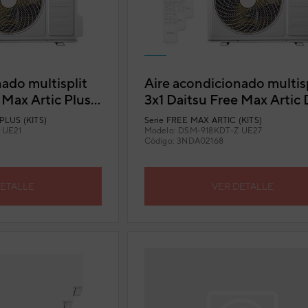
ado multisplit
Aire acondicionado multisp
 Max Artic Plus
3x1 Daitsu Free Max Artic
 UE21
918KDT-Z UE27
PLUS (KITS)
Serie
FREE MAX ARTIC (KITS)
 UE21
Modelo:
DSM-918KDT-Z UE27
Código:
3NDA02168
DETALLE
VER DETALLE