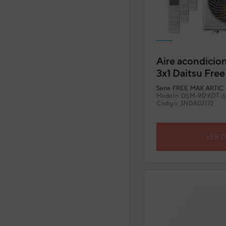
Aire acondicion
3x1 Daitsu Free
DSM-912KDT-6
Serie
FREE MAX ARTIC 
Modelo:
DSM-912KDT-6
Código:
3NDA02172
VER 